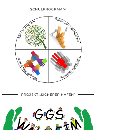
SCHULPROGRAMM
PROJEKT „SICHERER HAFEN“