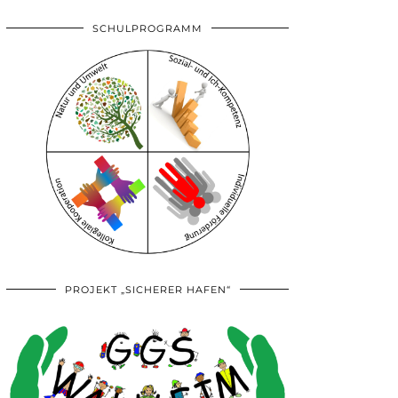
SCHULPROGRAMM
PROJEKT „SICHERER HAFEN“