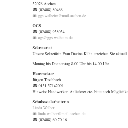
52076 Aachen
☎ (02408) 80466
📧
ggs.walheim@mail.aachen.de
OGS
☎ (02408) 958054
📧
ogs@ggs-walheim.de
Sekretariat
Unsere Sekretärin Frau Davina Kühn erreichen Sie aktuell 
Montag bis Donnerstag 8.00 Uhr bis 14.00 Uhr
Hausmeister
Jürgen Taschbach
☎ 0151 57142091
Hinweis: Handwerker, Anlieferer etc. bitte nach Möglichke
Schulsozialarbeiterin
Linda Walber
📧
linda.walber@mail.aachen.de
☎ (02408) 60 70 16