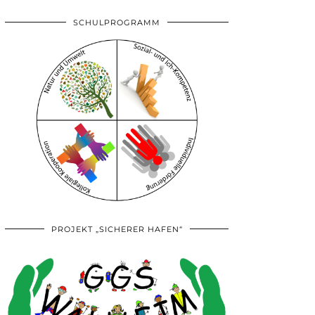
SCHULPROGRAMM
PROJEKT „SICHERER HAFEN“