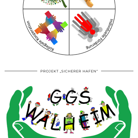
PROJEKT „SICHERER HAFEN“