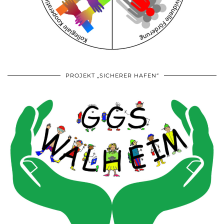
PROJEKT „SICHERER HAFEN“