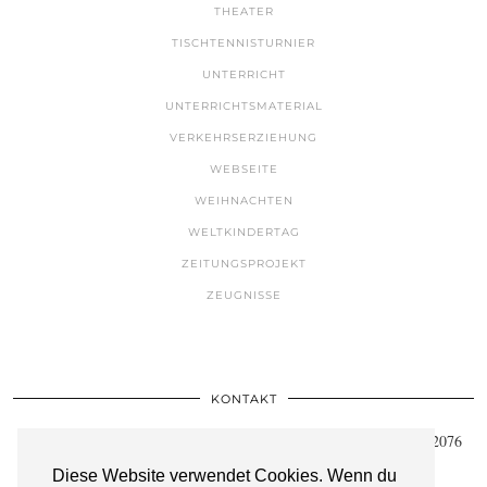
THEATER
TISCHTENNISTURNIER
UNTERRICHT
UNTERRICHTSMATERIAL
VERKEHRSERZIEHUNG
WEBSEITE
WEIHNACHTEN
WELTKINDERTAG
ZEITUNGSPROJEKT
ZEUGNISSE
KONTAKT
Städtische Gemeinschaftsgrundschule Walheim • Kirchberg 14 • 52076
Aachen
Diese Website verwendet Cookies. Wenn du