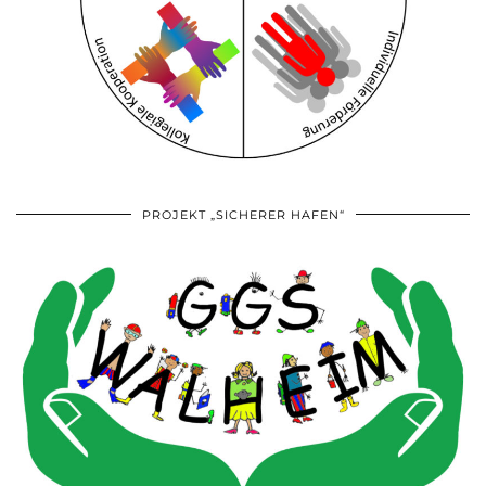
PROJEKT „SICHERER HAFEN“