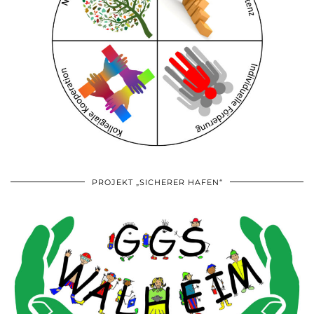
PROJEKT „SICHERER HAFEN“