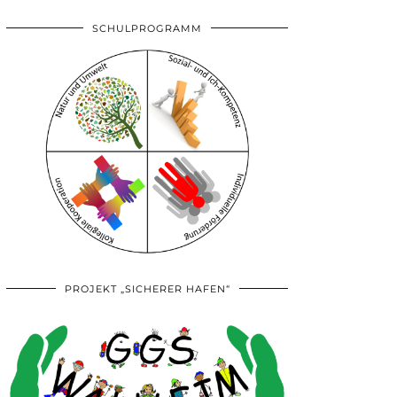
SCHULPROGRAMM
PROJEKT „SICHERER HAFEN“