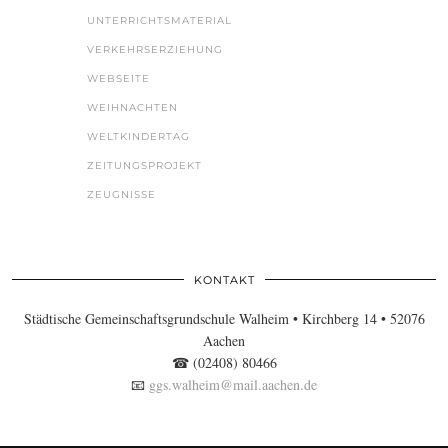
UNTERRICHTSMATERIAL
VERKEHRSERZIEHUNG
WEBSEITE
WEIHNACHTEN
WELTKINDERTAG
ZEITUNGSPROJEKT
ZEUGNISSE
KONTAKT
Städtische Gemeinschaftsgrundschule Walheim • Kirchberg 14 • 52076
Aachen
☎ (02408) 80466
📧
ggs.walheim@mail.aachen.de