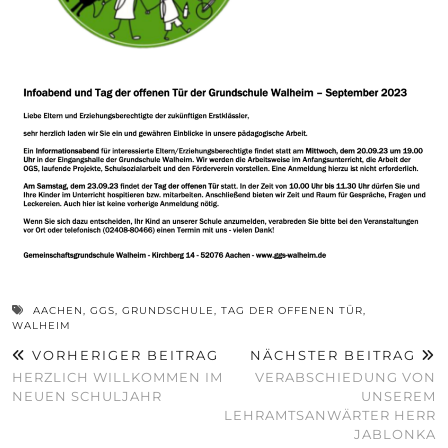
AACHEN
,
GGS
,
GRUNDSCHULE
,
TAG DER OFFENEN TÜR
,
WALHEIM
VORHERIGER BEITRAG
NÄCHSTER BEITRAG
HERZLICH WILLKOMMEN IM
VERABSCHIEDUNG VON
NEUEN SCHULJAHR
UNSEREM
LEHRAMTSANWÄRTER HERR
JABLONKA