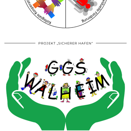
PROJEKT „SICHERER HAFEN“