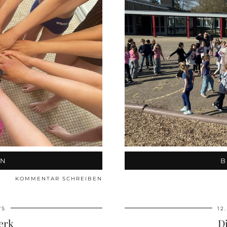
EN
B
KOMMENTAR SCHREIBEN
WS
12
erk
D