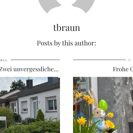
tbraun
Posts by this author:
ALL
1.
Fußballfieber an der GGS Walheim – Zwei unvergessliche …
Frohe O